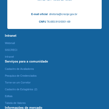
diretoria@crecipr.gov.br
E-mail oficial
76.693.910/0001-69
CNPJ
Intranet
Webmail
SISCRECI
Intranet
Serviços para a comunidade
Cadastro de Avaliadores
Pesquisa de Credenciados
Torne-se um Corretor
Cadastro de Estagiários (2)
Editais
Tabela de Valores
Informações de mercado