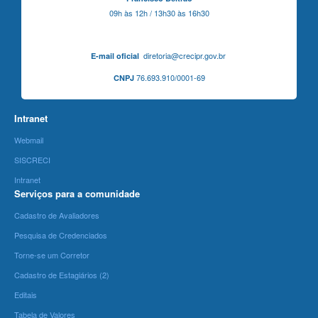
09h às 12h / 13h30 às 16h30
diretoria@crecipr.gov.br
E-mail oficial
76.693.910/0001-69
CNPJ
Intranet
Webmail
SISCRECI
Intranet
Serviços para a comunidade
Cadastro de Avaliadores
Pesquisa de Credenciados
Torne-se um Corretor
Cadastro de Estagiários (2)
Editais
Tabela de Valores