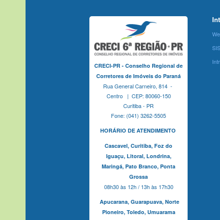
In
We
SI
Int
CRECI-PR - Conselho Regional de
Corretores de Imóveis do Paraná
Rua General Carneiro, 814 -
Centro | CEP: 80060-150
Curitiba - PR
Fone: (041) 3262-5505
HORÁRIO DE ATENDIMENTO
Cascavel,
Curitiba,
Foz do
Iguaçu,
Litoral, Londrina,
Maringá,
Pato Branco,
Ponta
Grossa
08h30 às 12h / 13h às 17h30
Apucarana,
Guarapuava,
Norte
Pioneiro,
Toledo, Umuarama