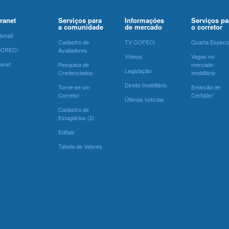
tranet
Serviços para
Informações
Serviços pa
a comunidade
de mercado
o corretor
bmail
Cadastro de
TV COFECI
Quarta Especia
SCRECI
Avaliadores
Vídeos
Vagas no
ranet
Pesquisa de
mercado
Legislação
Credenciados
imobiliário
Direito Imobiliário
Torne-se um
Emissão de
Corretor
Certidão*
Últimas notícias
Cadastro de
Estagiários (2)
Editais
Tabela de Valores