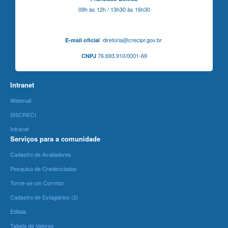
09h às 12h / 13h30 às 16h30
diretoria@crecipr.gov.br
E-mail oficial
76.693.910/0001-69
CNPJ
Intranet
Webmail
SISCRECI
Intranet
Serviços para a comunidade
Cadastro de Avaliadores
Pesquisa de Credenciados
Torne-se um Corretor
Cadastro de Estagiários (2)
Editais
Tabela de Valores