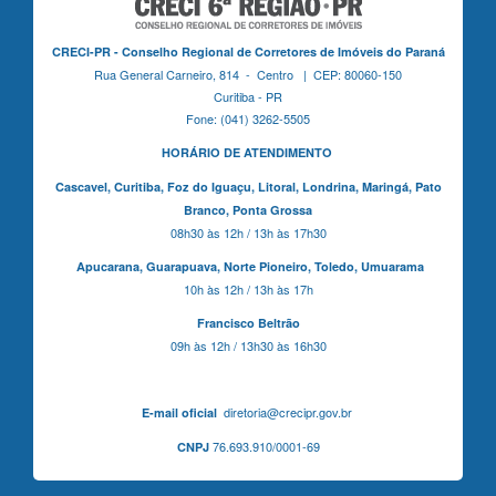
CRECI-PR - Conselho Regional de Corretores de Imóveis do Paraná
Rua General Carneiro, 814 - Centro | CEP: 80060-150
Curitiba - PR
Fone: (041) 3262-5505
HORÁRIO DE ATENDIMENTO
Cascavel,
Curitiba,
Foz do Iguaçu,
Litoral, Londrina, Maringá,
Pato
Branco,
Ponta Grossa
08h30 às 12h / 13h às 17h30
Apucarana,
Guarapuava,
Norte Pioneiro,
Toledo, Umuarama
10h às 12h / 13h às 17h
Francisco Beltrão
09h às 12h / 13h30 às 16h30
diretoria@crecipr.gov.br
E-mail oficial
76.693.910/0001-69
CNPJ