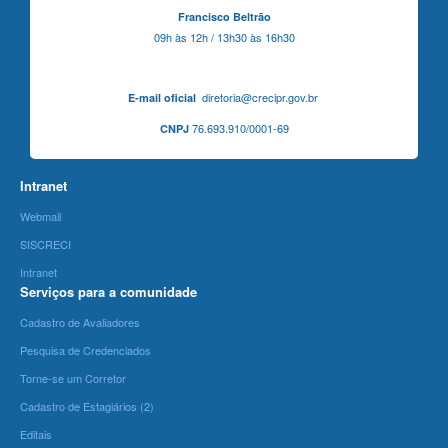
Francisco Beltrão
09h às 12h / 13h30 às 16h30
diretoria@crecipr.gov.br
E-mail oficial
76.693.910/0001-69
CNPJ
Intranet
Webmail
SISCRECI
Intranet
Serviços para a comunidade
Cadastro de Avaliadores
Pesquisa de Credenciados
Torne-se um Corretor
Cadastro de Estagiários (2)
Editais