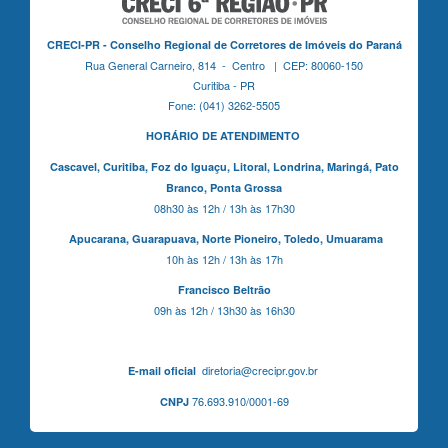
CRECI-PR - Conselho Regional de Corretores de Imóveis do Paraná
Rua General Carneiro, 814 - Centro | CEP: 80060-150
Curitiba - PR
Fone: (041) 3262-5505
HORÁRIO DE ATENDIMENTO
Cascavel,
Curitiba,
Foz do Iguaçu,
Litoral, Londrina, Maringá,
Pato
Branco,
Ponta Grossa
08h30 às 12h / 13h às 17h30
Apucarana,
Guarapuava,
Norte Pioneiro,
Toledo, Umuarama
10h às 12h / 13h às 17h
Francisco Beltrão
09h às 12h / 13h30 às 16h30
diretoria@crecipr.gov.br
E-mail oficial
76.693.910/0001-69
CNPJ