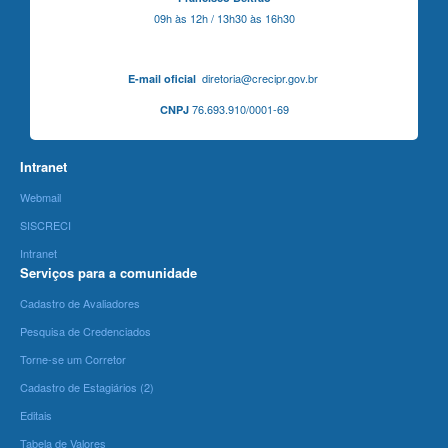
09h às 12h / 13h30 às 16h30
diretoria@crecipr.gov.br
E-mail oficial
76.693.910/0001-69
CNPJ
Intranet
Webmail
SISCRECI
Intranet
Serviços para a comunidade
Cadastro de Avaliadores
Pesquisa de Credenciados
Torne-se um Corretor
Cadastro de Estagiários (2)
Editais
Tabela de Valores