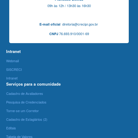
09h às 12h / 13h30 às 16h30
diretoria@crecipr.gov.br
E-mail oficial
76.693.910/0001-69
CNPJ
Intranet
Webmail
SISCRECI
Intranet
Serviços para a comunidade
Cadastro de Avaliadores
Pesquisa de Credenciados
Torne-se um Corretor
Cadastro de Estagiários (2)
Editais
Tabela de Valores