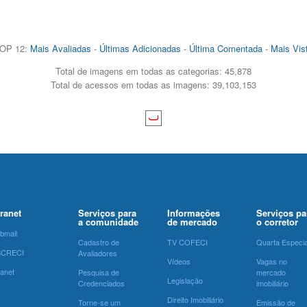
OP 12:
Mais Avaliadas
-
Últimas Adicionadas
-
Última Comentada
-
Mais Vis
Total de imagens em todas as categorias: 45,878
Total de acessos em todas as imagens: 39,103,153
tranet
Serviços para
Informações
Serviços pa
a comunidade
de mercado
o corretor
bmail
Cadastro de
TV COFECI
Quarta Especia
SCRECI
Avaliadores
Vídeos
Vagas no
ranet
Pesquisa de
mercado
Legislação
Credenciados
imobiliário
Direito Imobiliário
Torne-se um
Emissão de