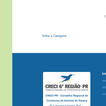
T
Voltar à Categoria
In
We
SI
Int
CRECI-PR - Conselho Regional de
Corretores de Imóveis do Paraná
Rua General Carneiro, 814 -