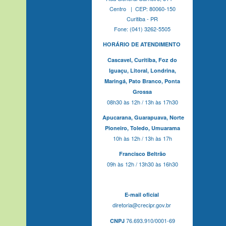
Centro | CEP: 80060-150
Curitiba - PR
Fone: (041) 3262-5505
HORÁRIO DE ATENDIMENTO
Cascavel,
Curitiba,
Foz do
Iguaçu,
Litoral, Londrina,
Maringá,
Pato Branco,
Ponta
Grossa
08h30 às 12h / 13h às 17h30
Apucarana,
Guarapuava,
Norte
Pioneiro,
Toledo, Umuarama
10h às 12h / 13h às 17h
Francisco Beltrão
09h às 12h / 13h30 às 16h30
E-mail oficial
diretoria@crecipr.gov.br
76.693.910/0001-69
CNPJ