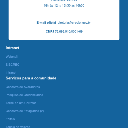
09h às 12h / 13h30 às 16h30
diretoria@crecipr.gov.br
E-mail oficial
76.693.910/0001-69
CNPJ
Intranet
Webmail
SISCRECI
Intranet
Serviços para a comunidade
Cadastro de Avaliadores
Pesquisa de Credenciados
Torne-se um Corretor
Cadastro de Estagiários (2)
Editais
Tabela de Valores