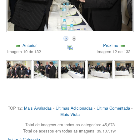
Anterior
Próximo
Imagem 10 de 132
Imagem 12 de 132
TOP 12:
Mais Avaliadas
-
Últimas Adicionadas
-
Última Comentada
-
Mais Vista
Total de imagens em todas as categorias: 45,878
Total de acessos em todas as imagens: 39,107,191
Voltar à Categoria