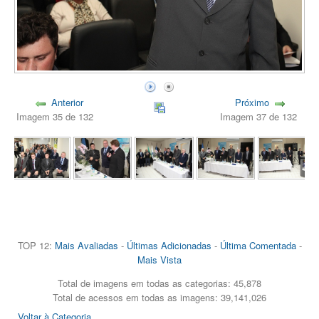
Anterior
Próximo
Imagem 35 de 132
Imagem 37 de 132
TOP 12:
Mais Avaliadas
-
Últimas Adicionadas
-
Última Comentada
-
Mais Vista
Total de imagens em todas as categorias: 45,878
Total de acessos em todas as imagens: 39,141,026
Voltar à Categoria