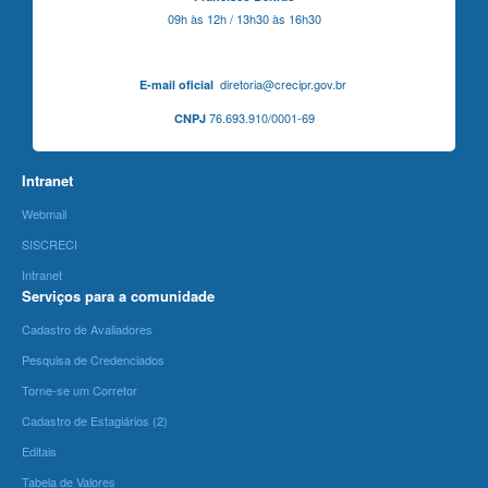
09h às 12h / 13h30 às 16h30
diretoria@crecipr.gov.br
E-mail oficial
76.693.910/0001-69
CNPJ
Intranet
Webmail
SISCRECI
Intranet
Serviços para a comunidade
Cadastro de Avaliadores
Pesquisa de Credenciados
Torne-se um Corretor
Cadastro de Estagiários (2)
Editais
Tabela de Valores