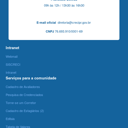
09h às 12h / 13h30 às 16h30
diretoria@crecipr.gov.br
E-mail oficial
76.693.910/0001-69
CNPJ
Intranet
Webmail
SISCRECI
Intranet
Serviços para a comunidade
Cadastro de Avaliadores
Pesquisa de Credenciados
Torne-se um Corretor
Cadastro de Estagiários (2)
Editais
Tabela de Valores