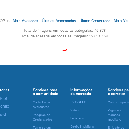
OP 12:
Mais Avaliadas
-
Últimas Adicionadas
-
Última Comentada
-
Mais Vis
Total de imagens em todas as categorias: 45,878
Total de acessos em todas as imagens: 39,031,458
tranet
Serviços para
Informações
Serviços pa
a comunidade
de mercado
o corretor
bmail
Cadastro de
TV COFECI
Quarta Especia
SCRECI
Avaliadores
Vídeos
Vagas no
ranet
Pesquisa de
mercado
Legislação
Credenciados
imobiliário
Direito Imobiliário
Torne-se um
Emissão de