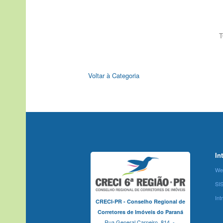
T
Voltar à Categoria
In
We
SI
Int
CRECI-PR - Conselho Regional de
Corretores de Imóveis do Paraná
Rua General Carneiro, 814 -