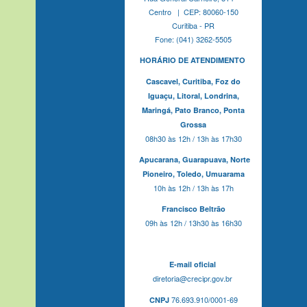
Centro | CEP: 80060-150
Curitiba - PR
Fone: (041) 3262-5505
HORÁRIO DE ATENDIMENTO
Cascavel,
Curitiba,
Foz do
Iguaçu,
Litoral, Londrina,
Maringá,
Pato Branco,
Ponta
Grossa
08h30 às 12h / 13h às 17h30
Apucarana,
Guarapuava,
Norte
Pioneiro,
Toledo, Umuarama
10h às 12h / 13h às 17h
Francisco Beltrão
09h às 12h / 13h30 às 16h30
E-mail oficial
diretoria@crecipr.gov.br
76.693.910/0001-69
CNPJ