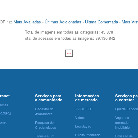
OP 12:
Mais Avaliadas
-
Últimas Adicionadas
-
Última Comentada
-
Mais Vis
Total de imagens em todas as categorias: 45,878
Total de acessos em todas as imagens: 39,130,842
tranet
Serviços para
Informações
Serviços pa
a comunidade
de mercado
o corretor
bmail
Cadastro de
TV COFECI
Quarta Especia
SCRECI
Avaliadores
Vídeos
Vagas no
ranet
Pesquisa de
mercado
Legislação
Credenciados
imobiliário
Direito Imobiliário
Torne-se um
Emissão de