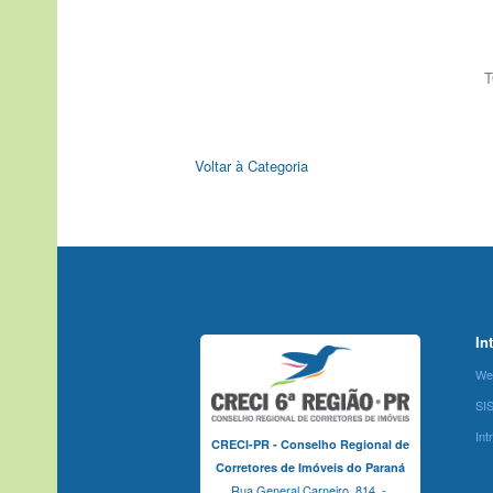
T
Voltar à Categoria
In
We
SI
Int
CRECI-PR - Conselho Regional de
Corretores de Imóveis do Paraná
Rua General Carneiro, 814 -