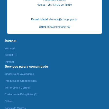
09h às 12h / 13h30 às 16h30
diretoria@crecipr.gov.br
E-mail oficial
76.693.910/0001-69
CNPJ
Intranet
Webmail
SISCRECI
Intranet
Serviços para a comunidade
Cadastro de Avaliadores
Pesquisa de Credenciados
Torne-se um Corretor
Cadastro de Estagiários (2)
Editais
Tabela de Valores