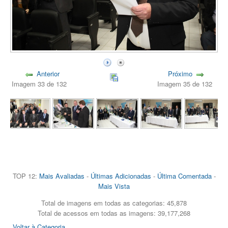
Anterior
Próximo
Imagem 33 de 132
Imagem 35 de 132
TOP 12:
Mais Avaliadas
-
Últimas Adicionadas
-
Última Comentada
-
Mais Vista
Total de imagens em todas as categorias: 45,878
Total de acessos em todas as imagens: 39,177,268
Voltar à Categoria