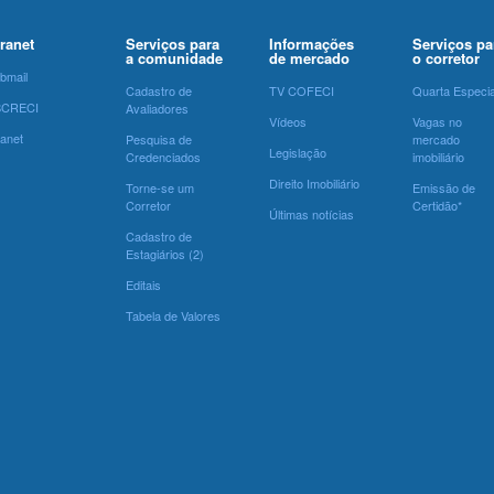
tranet
Serviços para
Informações
Serviços pa
a comunidade
de mercado
o corretor
bmail
Cadastro de
TV COFECI
Quarta Especia
SCRECI
Avaliadores
Vídeos
Vagas no
ranet
Pesquisa de
mercado
Legislação
Credenciados
imobiliário
Direito Imobiliário
Torne-se um
Emissão de
Corretor
Certidão*
Últimas notícias
Cadastro de
Estagiários (2)
Editais
Tabela de Valores