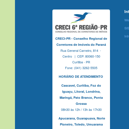
In
We
SI
Int
CRECI-PR - Conselho Regional de
Corretores de Imóveis do Paraná
Rua General Carneiro, 814 -
Centro | CEP: 80060-150
Curitiba - PR
Fone: (041) 3262-5505
HORÁRIO DE ATENDIMENTO
Cascavel,
Curitiba,
Foz do
Iguaçu,
Litoral, Londrina,
Maringá,
Pato Branco,
Ponta
Grossa
08h30 às 12h / 13h às 17h30
Apucarana,
Guarapuava,
Norte
Pioneiro,
Toledo, Umuarama