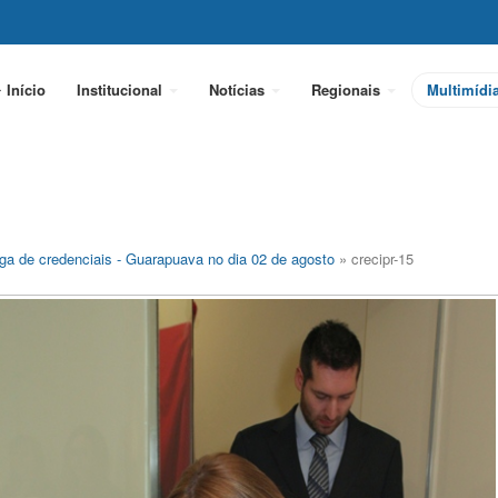
Início
Institucional
Notícias
Regionais
Multimídi
ga de credenciais - Guarapuava no dia 02 de agosto
» crecipr-15