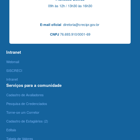
09h às 12h / 13h30 às 16h30
diretoria@crecipr.gov.br
E-mail oficial
76.693.910/0001-69
CNPJ
Intranet
Webmail
SISCRECI
Intranet
Serviços para a comunidade
Cadastro de Avaliadores
Pesquisa de Credenciados
Torne-se um Corretor
Cadastro de Estagiários (2)
Editais
Tabela de Valores