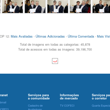
OP 12:
Mais Avaliadas
-
Últimas Adicionadas
-
Última Comentada
-
Mais Vis
Total de imagens em todas as categorias: 45,878
Total de acessos em todas as imagens: 39,196,700
tranet
Serviços para
Informações
Serviços pa
a comunidade
de mercado
o corretor
bmail
Cadastro de
TV COFECI
Quarta Especia
SCRECI
Avaliadores