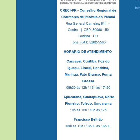
Int
CRECI-PR - Conselho Regional de
Corretores de Imóveis do Paraná
Rua General Carneiro, 814 -
Centro | CEP: 80060-150
Curitiba - PR
Fone: (041) 3262-5505
HORÁRIO DE ATENDIMENTO
Cascavel,
Curitiba,
Foz do
Iguaçu,
Litoral, Londrina,
Maringá,
Pato Branco,
Ponta
Grossa
08h30 às 12h / 13h às 17h30
Apucarana,
Guarapuava,
Norte
Pioneiro,
Toledo, Umuarama
10h às 12h / 13h às 17h
Francisco Beltrão
09h às 12h / 13h30 às 16h30