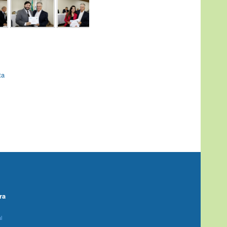
ta
ra
l