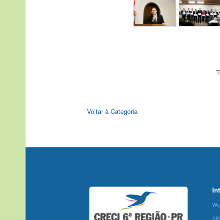
T
Voltar à Categoria
In
We
SI