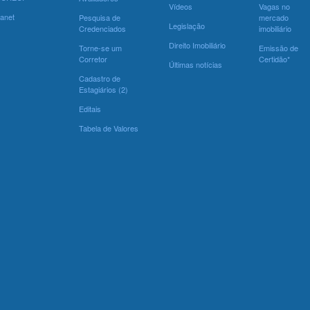
Vídeos
Vagas no
ranet
Pesquisa de
mercado
Legislação
Credenciados
imobiliário
Direito Imobiliário
Torne-se um
Emissão de
Corretor
Certidão*
Últimas notícias
Cadastro de
Estagiários (2)
Editais
Tabela de Valores