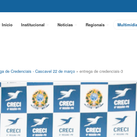
Início
Institucional
Notícias
Regionais
Multimídi
ga de Credenciais - Cascavel 22 de março
» entrega de credenciais-3