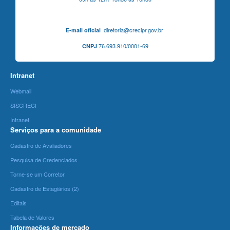
diretoria@crecipr.gov.br
E-mail oficial
76.693.910/0001-69
CNPJ
Intranet
Webmail
SISCRECI
Intranet
Serviços para a comunidade
Cadastro de Avaliadores
Pesquisa de Credenciados
Torne-se um Corretor
Cadastro de Estagiários (2)
Editais
Tabela de Valores
Informações de mercado