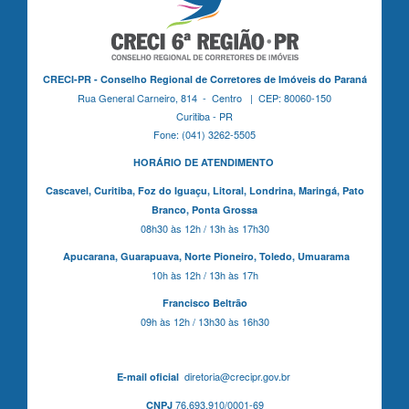
CRECI-PR - Conselho Regional de Corretores de Imóveis do Paraná
Rua General Carneiro, 814 - Centro | CEP: 80060-150
Curitiba - PR
Fone: (041) 3262-5505
HORÁRIO DE ATENDIMENTO
Cascavel,
Curitiba,
Foz do Iguaçu,
Litoral, Londrina, Maringá,
Pato
Branco,
Ponta Grossa
08h30 às 12h / 13h às 17h30
Apucarana,
Guarapuava,
Norte Pioneiro,
Toledo, Umuarama
10h às 12h / 13h às 17h
Francisco Beltrão
09h às 12h / 13h30 às 16h30
diretoria@crecipr.gov.br
E-mail oficial
76.693.910/0001-69
CNPJ