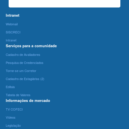
Intranet
Webmail
SISCRECI
Intranet
Serviços para a comunidade
Cadastro de Avaliadores
Pesquisa de Credenciados
Torne-se um Corretor
Cadastro de Estagiários (2)
Editais
Tabela de Valores
Informações de mercado
TV COFECI
Vídeos
Legislação