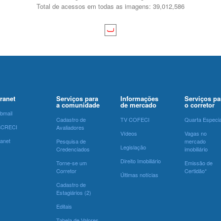
Total de acessos em todas as imagens: 39,012,586
tranet
Serviços para
Informações
Serviços pa
a comunidade
de mercado
o corretor
bmail
Cadastro de
TV COFECI
Quarta Especia
SCRECI
Avaliadores
Vídeos
Vagas no
ranet
Pesquisa de
mercado
Legislação
Credenciados
imobiliário
Direito Imobiliário
Torne-se um
Emissão de
Corretor
Certidão*
Últimas notícias
Cadastro de
Estagiários (2)
Editais
Tabela de Valores