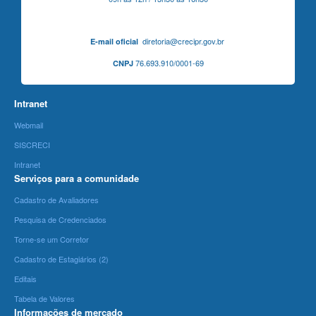
diretoria@crecipr.gov.br
E-mail oficial
76.693.910/0001-69
CNPJ
Intranet
Webmail
SISCRECI
Intranet
Serviços para a comunidade
Cadastro de Avaliadores
Pesquisa de Credenciados
Torne-se um Corretor
Cadastro de Estagiários (2)
Editais
Tabela de Valores
Informações de mercado