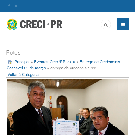
Fotos
Principal
»
Eventos Creci/PR 2016
»
Entrega de Credenciais -
Cascavel 22 de março
» entrega de credenciais-119
Voltar à Categoria