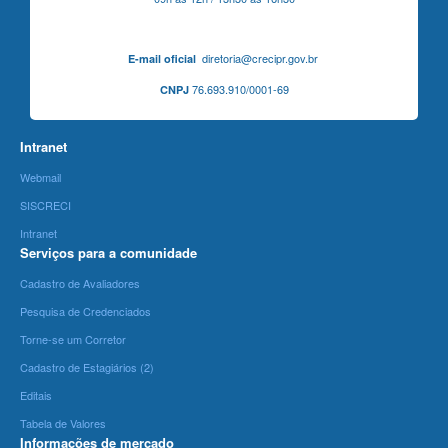
diretoria@crecipr.gov.br
E-mail oficial
76.693.910/0001-69
CNPJ
Intranet
Webmail
SISCRECI
Intranet
Serviços para a comunidade
Cadastro de Avaliadores
Pesquisa de Credenciados
Torne-se um Corretor
Cadastro de Estagiários (2)
Editais
Tabela de Valores
Informações de mercado