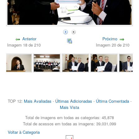
Anterior
Próximo
Imagem 18 de 210
Imagem 20 de 210
TOP 12:
Mais Avaliadas
-
Últimas Adicionadas
-
Última Comentada
-
Mais Vista
Total de imagens em todas as categorias: 45,878
Total de acessos em todas as imagens: 39,031,099
Voltar à Categoria