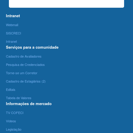
Intranet
Webmail
SISCRECI
Intranet
Serviços para a comunidade
Cadastro de Avaliadores
Pesquisa de Credenciados
Torne-se um Corretor
Cadastro de Estagiários (2)
Editais
Tabela de Valores
Informações de mercado
TV COFECI
Vídeos
Legislação