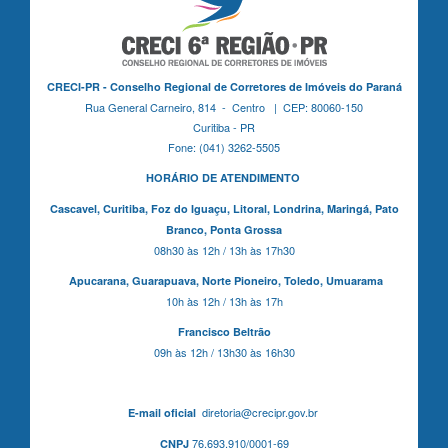
CRECI-PR - Conselho Regional de Corretores de Imóveis do Paraná
Rua General Carneiro, 814 - Centro | CEP: 80060-150
Curitiba - PR
Fone: (041) 3262-5505
HORÁRIO DE ATENDIMENTO
Cascavel,
Curitiba,
Foz do Iguaçu,
Litoral, Londrina, Maringá,
Pato
Branco,
Ponta Grossa
08h30 às 12h / 13h às 17h30
Apucarana,
Guarapuava,
Norte Pioneiro,
Toledo, Umuarama
10h às 12h / 13h às 17h
Francisco Beltrão
09h às 12h / 13h30 às 16h30
diretoria@crecipr.gov.br
E-mail oficial
76.693.910/0001-69
CNPJ