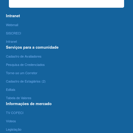
Intranet
Webmail
SISCRECI
Intranet
Serviços para a comunidade
Cadastro de Avaliadores
Pesquisa de Credenciados
Torne-se um Corretor
Cadastro de Estagiários (2)
Editais
Tabela de Valores
Informações de mercado
TV COFECI
Vídeos
Legislação