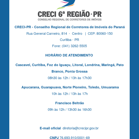
CRECI-PR - Conselho Regional de Corretores de Imóveis do Paraná
Rua General Carneiro, 814 - Centro | CEP: 80060-150
Curitiba - PR
Fone: (041) 3262-5505
HORÁRIO DE ATENDIMENTO
Cascavel,
Curitiba,
Foz do Iguaçu,
Litoral, Londrina, Maringá,
Pato
Branco,
Ponta Grossa
08h30 às 12h / 13h às 17h30
Apucarana,
Guarapuava,
Norte Pioneiro,
Toledo, Umuarama
10h às 12h / 13h às 17h
Francisco Beltrão
09h às 12h / 13h30 às 16h30
diretoria@crecipr.gov.br
E-mail oficial
76.693.910/0001-69
CNPJ