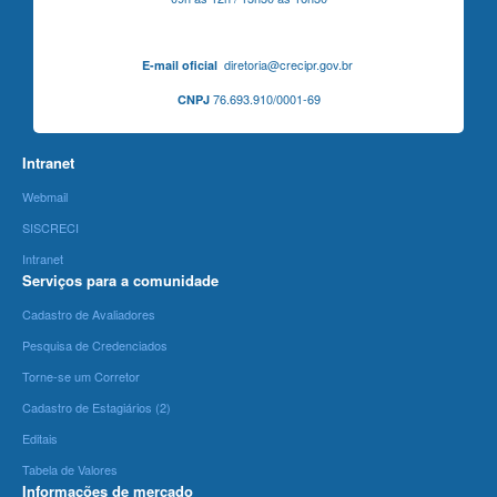
diretoria@crecipr.gov.br
E-mail oficial
76.693.910/0001-69
CNPJ
Intranet
Webmail
SISCRECI
Intranet
Serviços para a comunidade
Cadastro de Avaliadores
Pesquisa de Credenciados
Torne-se um Corretor
Cadastro de Estagiários (2)
Editais
Tabela de Valores
Informações de mercado