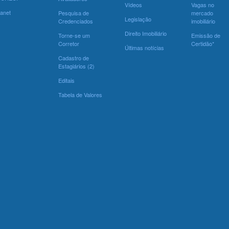
Vídeos
Vagas no
ranet
Pesquisa de
mercado
Legislação
Credenciados
imobiliário
Direito Imobiliário
Torne-se um
Emissão de
Corretor
Certidão*
Últimas notícias
Cadastro de
Estagiários (2)
Editais
Tabela de Valores