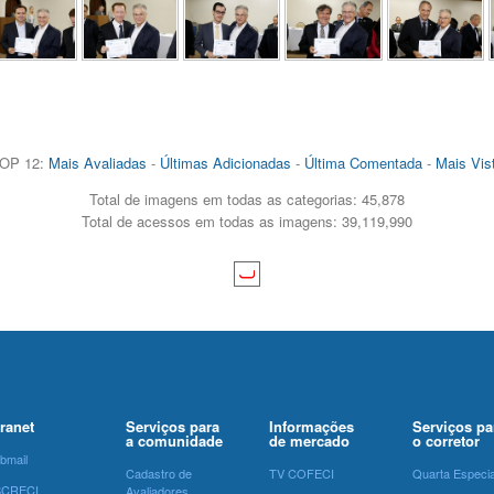
OP 12:
Mais Avaliadas
-
Últimas Adicionadas
-
Última Comentada
-
Mais Vis
Total de imagens em todas as categorias: 45,878
Total de acessos em todas as imagens: 39,119,990
tranet
Serviços para
Informações
Serviços pa
a comunidade
de mercado
o corretor
bmail
Cadastro de
TV COFECI
Quarta Especia
SCRECI
Avaliadores