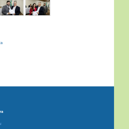
ta
ra
l