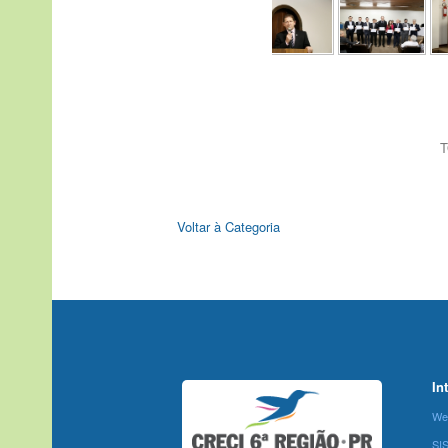
T
Voltar à Categoria
In
We
SI