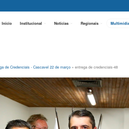
Início
Institucional
Notícias
Regionais
Multimídi
ga de Credenciais - Cascavel 22 de março
» entrega de credenciais-48