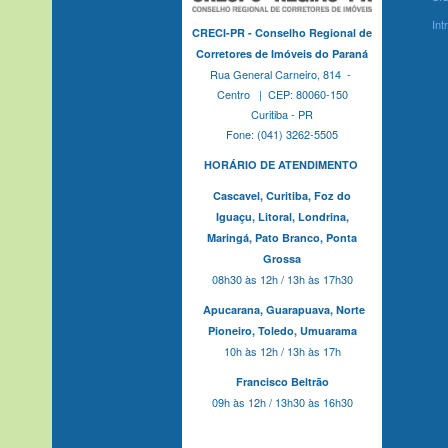
Int
CRECI-PR - Conselho Regional de
Corretores de Imóveis do Paraná
Rua General Carneiro, 814 -
Centro | CEP: 80060-150
Curitiba - PR
Fone: (041) 3262-5505
HORÁRIO DE ATENDIMENTO
Cascavel,
Curitiba,
Foz do
Iguaçu,
Litoral, Londrina,
Maringá,
Pato Branco,
Ponta
Grossa
08h30 às 12h / 13h às 17h30
Apucarana,
Guarapuava,
Norte
Pioneiro,
Toledo, Umuarama
10h às 12h / 13h às 17h
Francisco Beltrão
09h às 12h / 13h30 às 16h30