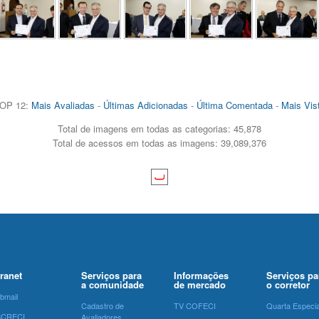
OP 12:
Mais Avaliadas
-
Últimas Adicionadas
-
Última Comentada
-
Mais Vis
Total de imagens em todas as categorias: 45,878
Total de acessos em todas as imagens: 39,089,376
tranet
Serviços para
Informações
Serviços pa
a comunidade
de mercado
o corretor
bmail
Cadastro de
TV COFECI
Quarta Especia
SCRECI
Avaliadores