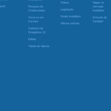
Vídeos
Vagas no
ranet
Pesquisa de
mercado
Legislação
Credenciados
imobiliário
Direito Imobiliário
Torne-se um
Emissão de
Corretor
Certidão*
Últimas notícias
Cadastro de
Estagiários (2)
Editais
Tabela de Valores