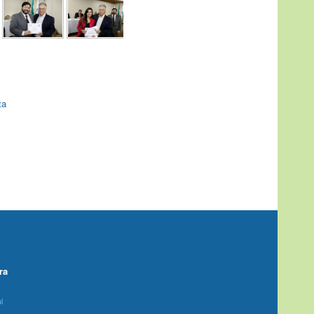
ta
ra
l