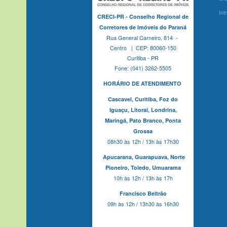
Int
CRECI-PR - Conselho Regional de
Corretores de Imóveis do Paraná
Rua General Carneiro, 814 -
Centro | CEP: 80060-150
Curitiba - PR
Fone: (041) 3262-5505
HORÁRIO DE ATENDIMENTO
Cascavel,
Curitiba,
Foz do
Iguaçu,
Litoral, Londrina,
Maringá,
Pato Branco,
Ponta
Grossa
08h30 às 12h / 13h às 17h30
Apucarana,
Guarapuava,
Norte
Pioneiro,
Toledo, Umuarama
10h às 12h / 13h às 17h
Francisco Beltrão
09h às 12h / 13h30 às 16h30