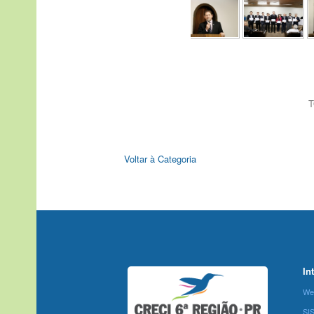
T
Voltar à Categoria
In
We
SI