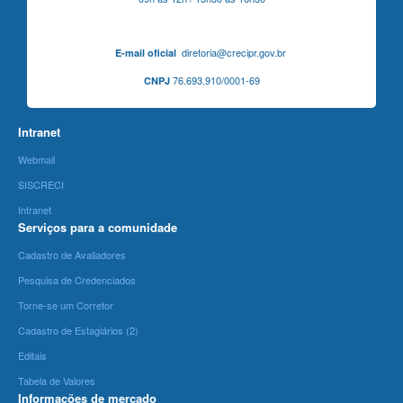
diretoria@crecipr.gov.br
E-mail oficial
76.693.910/0001-69
CNPJ
Intranet
Webmail
SISCRECI
Intranet
Serviços para a comunidade
Cadastro de Avaliadores
Pesquisa de Credenciados
Torne-se um Corretor
Cadastro de Estagiários (2)
Editais
Tabela de Valores
Informações de mercado