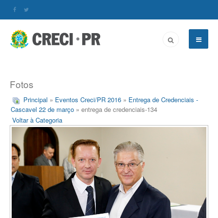
Fotos
Principal
»
Eventos Creci/PR 2016
»
Entrega de Credenciais -
Cascavel 22 de março
» entrega de credenciais-134
Voltar à Categoria