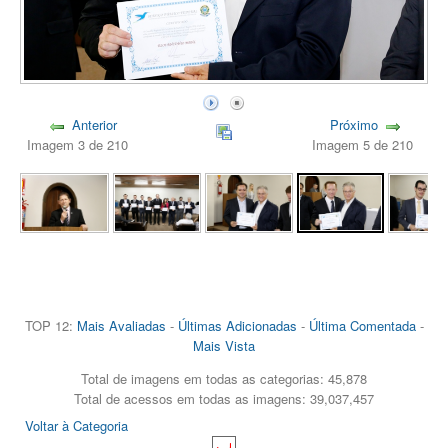
Anterior
Próximo
Imagem 3 de 210
Imagem 5 de 210
TOP 12:
Mais Avaliadas
-
Últimas Adicionadas
-
Última Comentada
-
Mais Vista
Total de imagens em todas as categorias: 45,878
Total de acessos em todas as imagens: 39,037,457
Voltar à Categoria