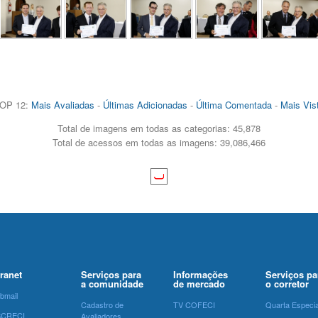
OP 12:
Mais Avaliadas
-
Últimas Adicionadas
-
Última Comentada
-
Mais Vis
Total de imagens em todas as categorias: 45,878
Total de acessos em todas as imagens: 39,086,466
tranet
Serviços para
Informações
Serviços pa
a comunidade
de mercado
o corretor
bmail
Cadastro de
TV COFECI
Quarta Especia
SCRECI
Avaliadores