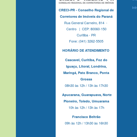
Int
CRECI-PR - Conselho Regional de
Corretores de Imóveis do Paraná
Rua General Carneiro, 814 -
Centro | CEP: 80060-150
Curitiba - PR
Fone: (041) 3262-5505
HORÁRIO DE ATENDIMENTO
Cascavel,
Curitiba,
Foz do
Iguaçu,
Litoral, Londrina,
Maringá,
Pato Branco,
Ponta
Grossa
08h30 às 12h / 13h às 17h30
Apucarana,
Guarapuava,
Norte
Pioneiro,
Toledo, Umuarama
10h às 12h / 13h às 17h
Francisco Beltrão
09h às 12h / 13h30 às 16h30