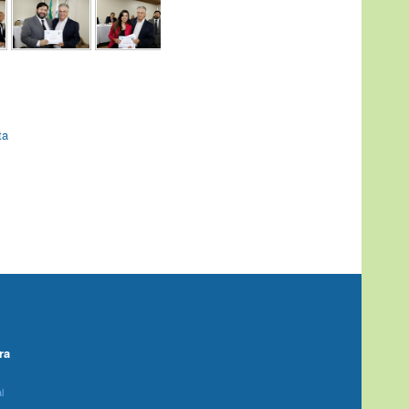
ta
ra
l