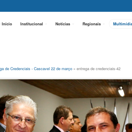
Início
Institucional
Notícias
Regionais
Multimídi
ga de Credenciais - Cascavel 22 de março
» entrega de credenciais-42