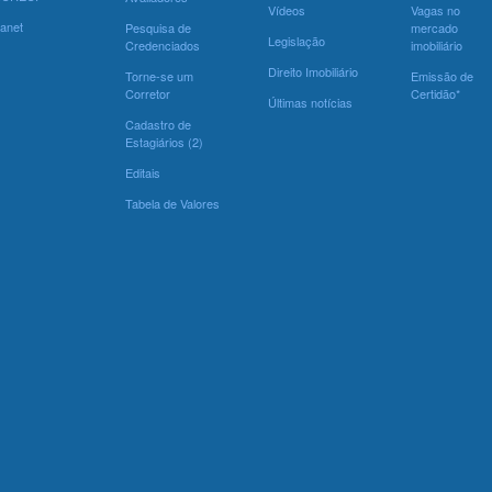
Vídeos
Vagas no
ranet
Pesquisa de
mercado
Legislação
Credenciados
imobiliário
Direito Imobiliário
Torne-se um
Emissão de
Corretor
Certidão*
Últimas notícias
Cadastro de
Estagiários (2)
Editais
Tabela de Valores