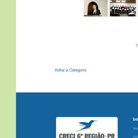
T
Voltar à Categoria
In
We
SI