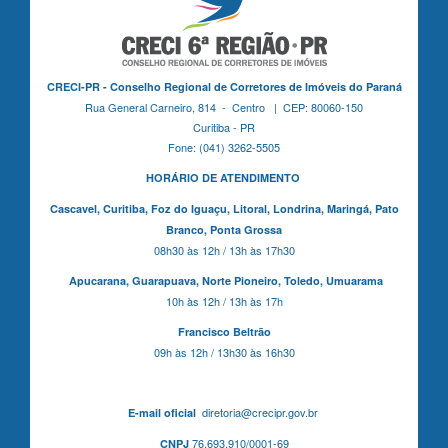
CRECI-PR - Conselho Regional de Corretores de Imóveis do Paraná
Rua General Carneiro, 814 - Centro | CEP: 80060-150
Curitiba - PR
Fone: (041) 3262-5505
HORÁRIO DE ATENDIMENTO
Cascavel,
Curitiba,
Foz do Iguaçu,
Litoral, Londrina, Maringá,
Pato
Branco,
Ponta Grossa
08h30 às 12h / 13h às 17h30
Apucarana,
Guarapuava,
Norte Pioneiro,
Toledo, Umuarama
10h às 12h / 13h às 17h
Francisco Beltrão
09h às 12h / 13h30 às 16h30
diretoria@crecipr.gov.br
E-mail oficial
76.693.910/0001-69
CNPJ