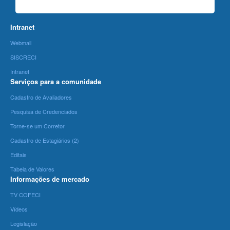
Intranet
Webmail
SISCRECI
Intranet
Serviços para a comunidade
Cadastro de Avaliadores
Pesquisa de Credenciados
Torne-se um Corretor
Cadastro de Estagiários (2)
Editais
Tabela de Valores
Informações de mercado
TV COFECI
Vídeos
Legislação