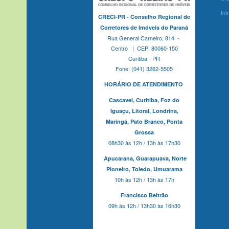
Int
CRECI-PR - Conselho Regional de
Corretores de Imóveis do Paraná
Rua General Carneiro, 814 -
Centro | CEP: 80060-150
Curitiba - PR
Fone: (041) 3262-5505
HORÁRIO DE ATENDIMENTO
Cascavel,
Curitiba,
Foz do
Iguaçu,
Litoral, Londrina,
Maringá,
Pato Branco,
Ponta
Grossa
08h30 às 12h / 13h às 17h30
Apucarana,
Guarapuava,
Norte
Pioneiro,
Toledo, Umuarama
10h às 12h / 13h às 17h
Francisco Beltrão
09h às 12h / 13h30 às 16h30