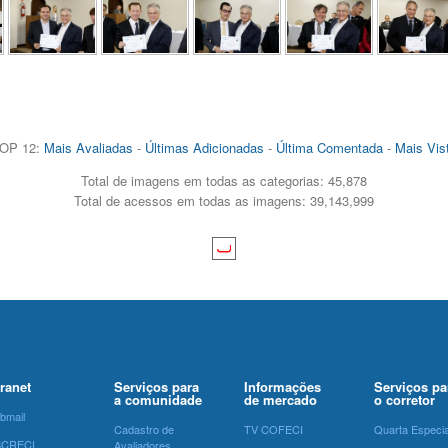
OP 12:
Mais Avaliadas
-
Últimas Adicionadas
-
Última Comentada
-
Mais Vis
Total de imagens em todas as categorias: 45,878
Total de acessos em todas as imagens: 39,143,999
tranet
Serviços para
Informações
Serviços pa
a comunidade
de mercado
o corretor
bmail
Cadastro de
TV COFECI
Quarta Especia
SCRECI
Avaliadores