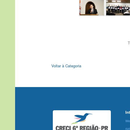
T
Voltar à Categoria
In
We
SI