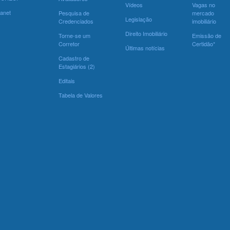
Vídeos
Vagas no
ranet
Pesquisa de
mercado
Legislação
Credenciados
imobiliário
Direito Imobiliário
Torne-se um
Emissão de
Corretor
Certidão*
Últimas notícias
Cadastro de
Estagiários (2)
Editais
Tabela de Valores