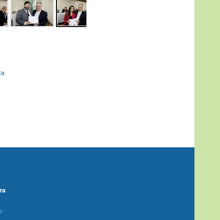
ta
ra
l