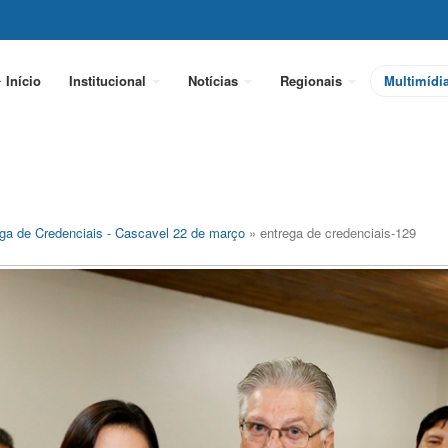
Início
Institucional
Notícias
Regionais
Multimídi
ga de Credenciais - Cascavel 22 de março
» entrega de credenciais-129