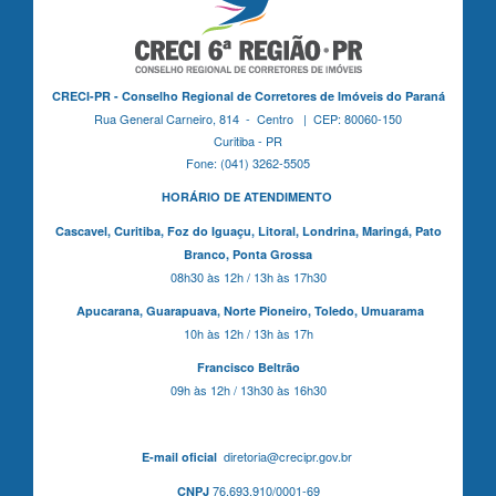
CRECI-PR - Conselho Regional de Corretores de Imóveis do Paraná
Rua General Carneiro, 814 - Centro | CEP: 80060-150
Curitiba - PR
Fone: (041) 3262-5505
HORÁRIO DE ATENDIMENTO
Cascavel,
Curitiba,
Foz do Iguaçu,
Litoral, Londrina, Maringá,
Pato
Branco,
Ponta Grossa
08h30 às 12h / 13h às 17h30
Apucarana,
Guarapuava,
Norte Pioneiro,
Toledo, Umuarama
10h às 12h / 13h às 17h
Francisco Beltrão
09h às 12h / 13h30 às 16h30
diretoria@crecipr.gov.br
E-mail oficial
76.693.910/0001-69
CNPJ