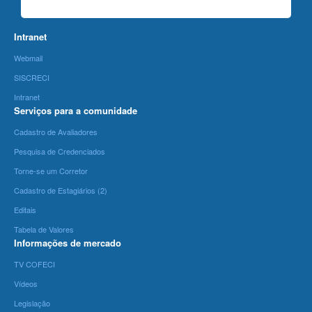
Intranet
Webmail
SISCRECI
Intranet
Serviços para a comunidade
Cadastro de Avaliadores
Pesquisa de Credenciados
Torne-se um Corretor
Cadastro de Estagiários (2)
Editais
Tabela de Valores
Informações de mercado
TV COFECI
Vídeos
Legislação