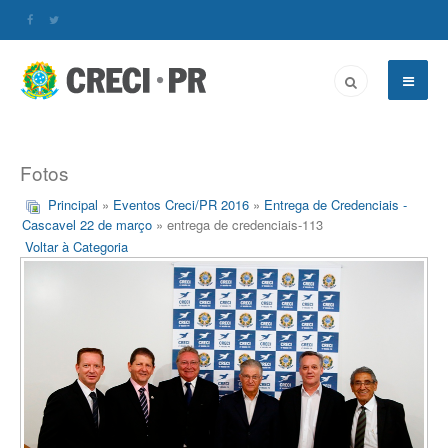
Fotos
Principal
»
Eventos Creci/PR 2016
»
Entrega de Credenciais -
Cascavel 22 de março
» entrega de credenciais-113
Voltar à Categoria