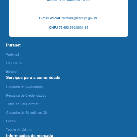
diretoria@crecipr.gov.br
E-mail oficial
76.693.910/0001-69
CNPJ
Intranet
Webmail
SISCRECI
Intranet
Serviços para a comunidade
Cadastro de Avaliadores
Pesquisa de Credenciados
Torne-se um Corretor
Cadastro de Estagiários (2)
Editais
Tabela de Valores
Informações de mercado