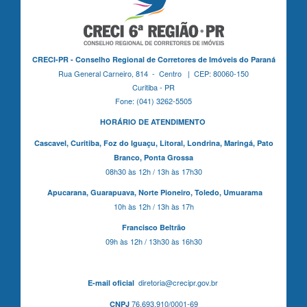
CRECI-PR - Conselho Regional de Corretores de Imóveis do Paraná
Rua General Carneiro, 814 - Centro | CEP: 80060-150
Curitiba - PR
Fone: (041) 3262-5505
HORÁRIO DE ATENDIMENTO
Cascavel,
Curitiba,
Foz do Iguaçu,
Litoral, Londrina, Maringá,
Pato
Branco,
Ponta Grossa
08h30 às 12h / 13h às 17h30
Apucarana,
Guarapuava,
Norte Pioneiro,
Toledo, Umuarama
10h às 12h / 13h às 17h
Francisco Beltrão
09h às 12h / 13h30 às 16h30
diretoria@crecipr.gov.br
E-mail oficial
76.693.910/0001-69
CNPJ