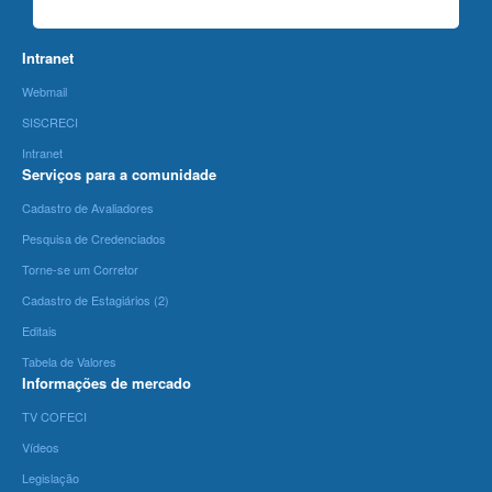
Intranet
Webmail
SISCRECI
Intranet
Serviços para a comunidade
Cadastro de Avaliadores
Pesquisa de Credenciados
Torne-se um Corretor
Cadastro de Estagiários (2)
Editais
Tabela de Valores
Informações de mercado
TV COFECI
Vídeos
Legislação