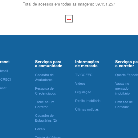
Total de acessos em todas as imagens: 39,151,257
tranet
Serviços para
Informações
Serviços pa
a comunidade
de mercado
o corretor
bmail
Cadastro de
TV COFECI
Quarta Especia
SCRECI
Avaliadores
Vídeos
Vagas no
ranet
Pesquisa de
mercado
Legislação
Credenciados
imobiliário
Direito Imobiliário
Torne-se um
Emissão de
Corretor
Certidão*
Últimas notícias
Cadastro de
Estagiários (2)
Editais
Tabela de Valores