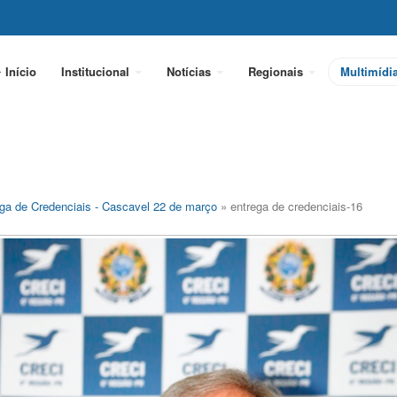
Início
Institucional
Notícias
Regionais
Multimídi
ga de Credenciais - Cascavel 22 de março
» entrega de credenciais-16