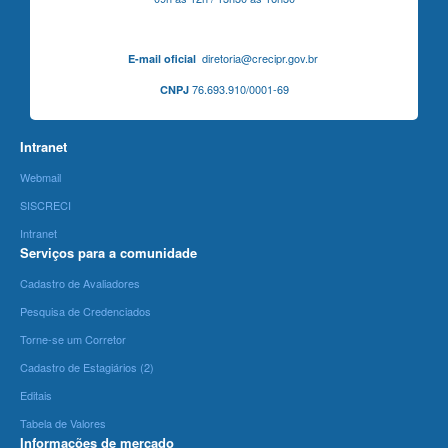
diretoria@crecipr.gov.br
E-mail oficial
76.693.910/0001-69
CNPJ
Intranet
Webmail
SISCRECI
Intranet
Serviços para a comunidade
Cadastro de Avaliadores
Pesquisa de Credenciados
Torne-se um Corretor
Cadastro de Estagiários (2)
Editais
Tabela de Valores
Informações de mercado