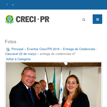
Fotos
Principal
»
Eventos Creci/PR 2016
»
Entrega de Credenciais -
Cascavel 22 de março
» entrega de credenciais-47
Voltar à Categoria