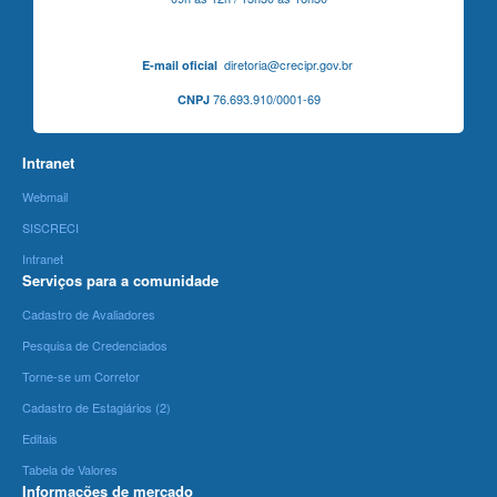
diretoria@crecipr.gov.br
E-mail oficial
76.693.910/0001-69
CNPJ
Intranet
Webmail
SISCRECI
Intranet
Serviços para a comunidade
Cadastro de Avaliadores
Pesquisa de Credenciados
Torne-se um Corretor
Cadastro de Estagiários (2)
Editais
Tabela de Valores
Informações de mercado